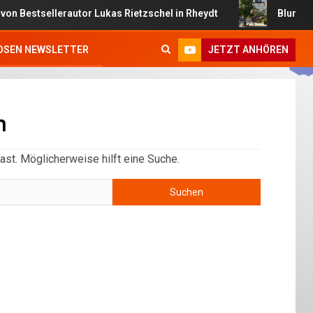
stsellerautor Lukas Rietzschel in Rheydt
Blumenampeln 
JETZT ANHÖREN
OSEN NEWSLETTER
n
ast. Möglicherweise hilft eine Suche.