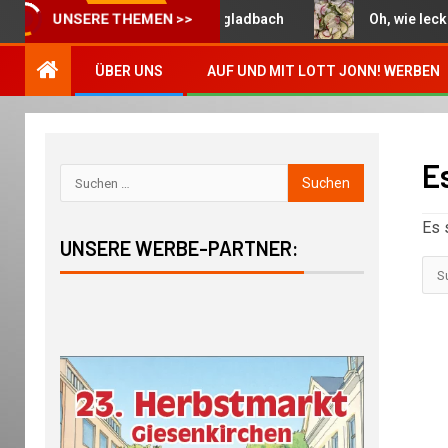
Die Woche in Mönchengladbach
Oh, wie lecker: B
UNSERE THEMEN >>
ÜBER UNS
AUF UND MIT LOTT JONN! WERBEN
E
Es 
UNSERE WERBE-PARTNER: