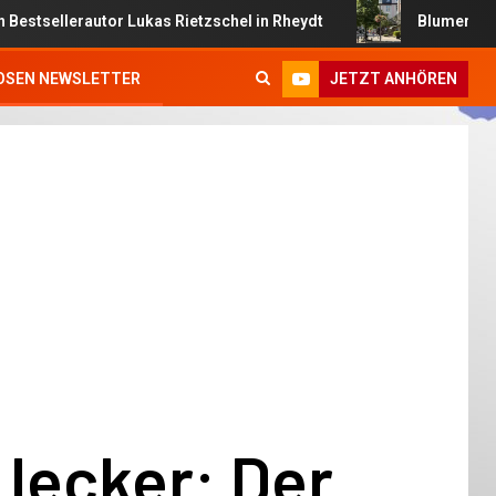
autor Lukas Rietzschel in Rheydt
Blumenampeln bringen 
JETZT ANHÖREN
OSEN NEWSLETTER
 lecker: Der