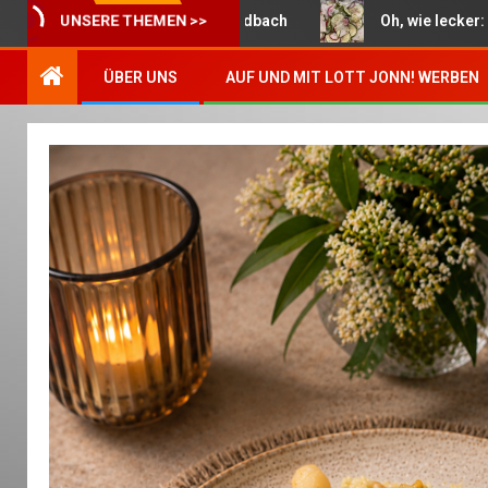
 Woche in Mönchengladbach
Oh, wie lecker: Bunter So
UNSERE THEMEN >>
ÜBER UNS
AUF UND MIT LOTT JONN! WERBEN