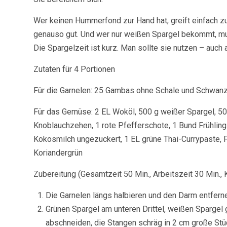
Wer keinen Hummerfond zur Hand hat, greift einfach 
genauso gut. Und wer nur weißen Spargel bekommt, mu
Die Spargelzeit ist kurz. Man sollte sie nutzen – auc
Zutaten für 4 Portionen
Für die Garnelen: 25 Gambas ohne Schale und Schwanz,
Für das Gemüse: 2 EL Woköl, 500 g weißer Spargel, 500
Knoblauchzehen, 1 rote Pfefferschote, 1 Bund Frühlin
Kokosmilch ungezuckert, 1 EL grüne Thai-Currypaste,
Koriandergrün
Zubereitung (Gesamtzeit 50 Min., Arbeitszeit 30 Min., 
Die Garnelen längs halbieren und den Darm entfern
Grünen Spargel am unteren Drittel, weißen Spargel
abschneiden, die Stangen schräg in 2 cm große St