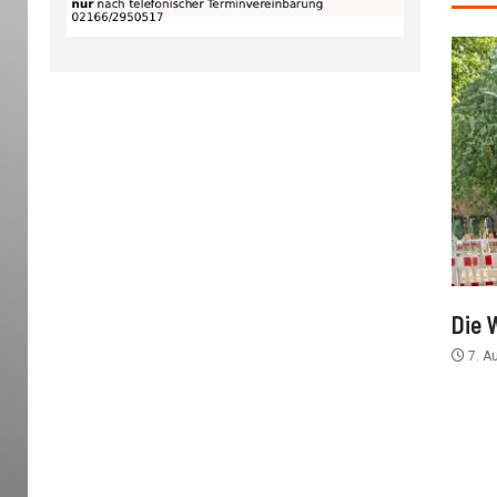
Die 
7. A