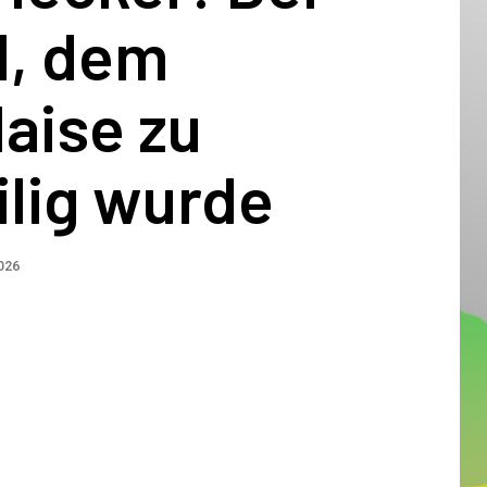
l, dem
aise zu
ilig wurde
026