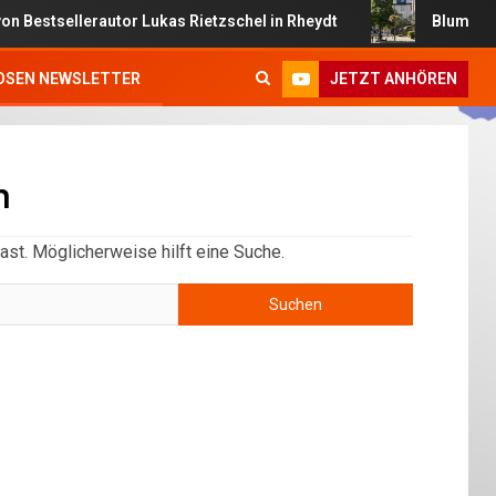
sellerautor Lukas Rietzschel in Rheydt
Blumenampeln br
JETZT ANHÖREN
OSEN NEWSLETTER
n
ast. Möglicherweise hilft eine Suche.