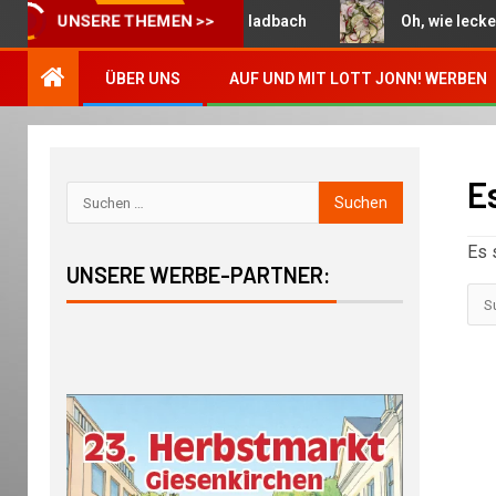
Die Woche in Mönchengladbach
Oh, wie lecker: Bun
UNSERE THEMEN >>
ÜBER UNS
AUF UND MIT LOTT JONN! WERBEN
E
Es 
UNSERE WERBE-PARTNER: