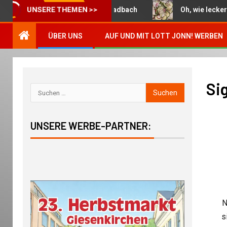
Die Woche in Mönchengladbach
Oh, wie lecker: Bunt
UNSERE THEMEN >>
ÜBER UNS
AUF UND MIT LOTT JONN! WERBEN
Si
UNSERE WERBE-PARTNER:
N
s