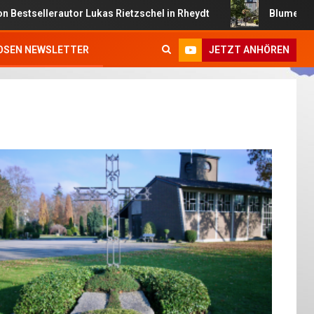
ellerautor Lukas Rietzschel in Rheydt
Blumenampeln bri
JETZT ANHÖREN
OSEN NEWSLETTER