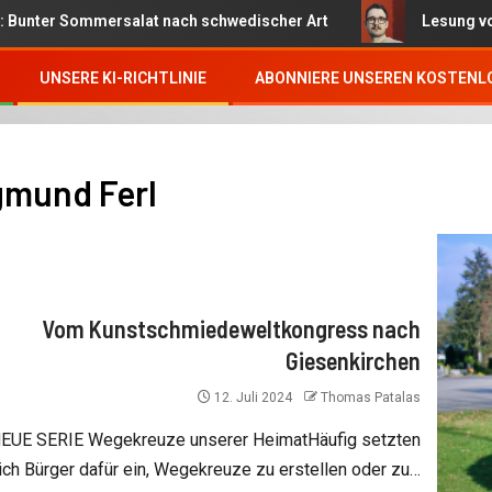
er Sommersalat nach schwedischer Art
Lesung von Bests
UNSERE KI-RICHTLINIE
ABONNIERE UNSEREN KOSTENL
gmund Ferl
Vom Kunstschmiedeweltkongress nach
Giesenkirchen
12. Juli 2024
Thomas Patalas
EUE SERIE Wegekreuze unserer HeimatHäufig setzten
ich Bürger dafür ein, Wegekreuze zu erstellen oder zu…