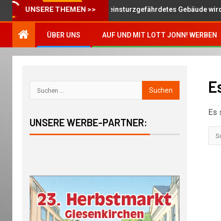
UNSERE THEMEN >>
es Kino in Giesenkirchen – einsturzgefährdetes Gebäude wird jetzt 
ÜBER UNS
AUF UND MIT LOTT JONN! WERBEN
E
Es 
UNSERE WERBE-PARTNER: